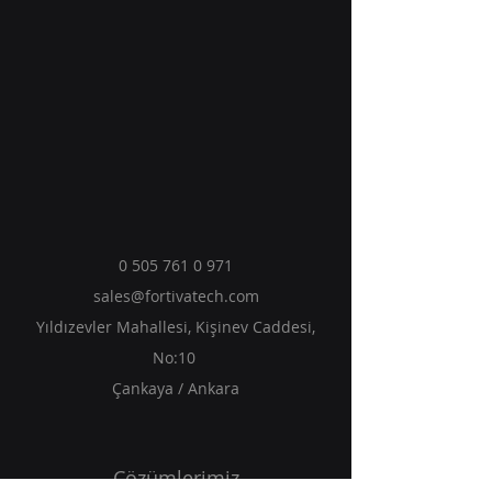
0 505 761 0 971
sales@fortivatech.com
Yıldızevler Mahallesi, Kişinev Caddesi,
No:10
Çankaya / Ankara
Çözümlerimiz