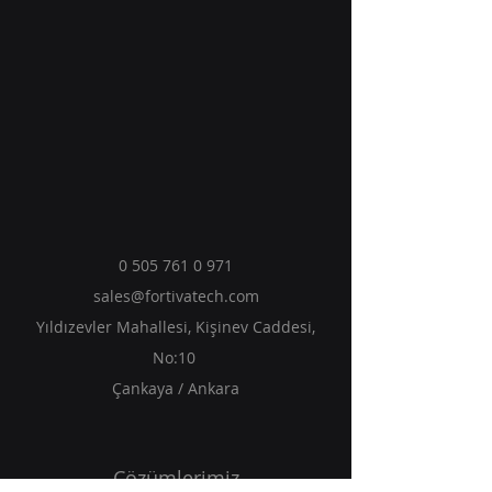
0 505 761 0 971
sales@fortivatech.com
Yıldızevler Mahallesi, Kişinev Caddesi,
No:10
Çankaya / Ankara
Çözümlerimiz